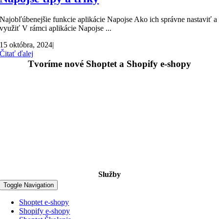
Najobľúbenejšie funkcie aplikácie Napojse Ako ich správne nastaviť a
využiť V rámci aplikácie Napojse ...
15 októbra, 2024
|
Čitať ďalej
Tvoríme nové Shoptet a Shopify e-shopy
Služby
Toggle Navigation
Shoptet e-shopy
Shopify e-shopy