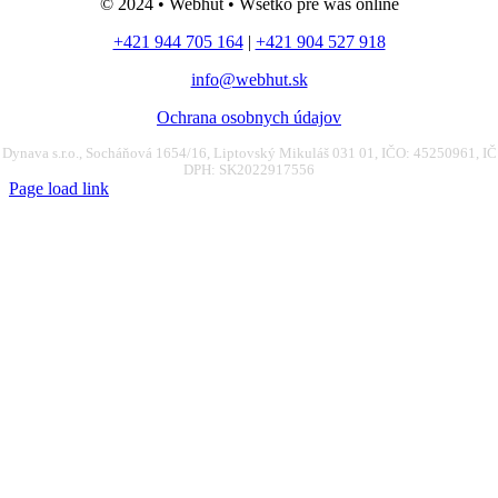
© 2024 • Webhut • Wšetko pre wáš online
+421 944 705 164
|
+421 904 527 918
info@webhut.sk
Ochrana osobnych údajov
Dynava s.r.o., Socháňová 1654/16, Liptovský Mikuláš 031 01, IČO: 45250961, IČ
DPH: SK2022917556
Page load link