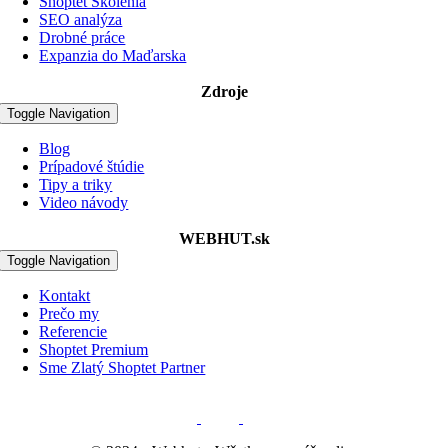
Shoptet Školenia
SEO analýza
Drobné práce
Expanzia do Maďarska
Zdroje
Toggle Navigation
Blog
Prípadové štúdie
Tipy a triky
Video návody
WEBHUT.sk
Toggle Navigation
Kontakt
Prečo my
Referencie
Shoptet Premium
Sme Zlatý Shoptet Partner