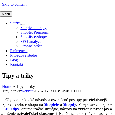
Skip to content
Menu
Služby
Shoptet e-shopy
Shoptet Premium
Shopify e-shopy
SEO analýza
Drobné práce
Referencie
Prípadové štúdie
Blog
Kontakt
Tipy a triky
Home
»
Tipy a triky
Tipy a triky
Webhut
2025-11-13T13:14:48+01:00
Objavte praktické návody a osvedčené postupy pre efektívnejšiu
správu vášho e-shopu na
Shoptete
a
Shopify
. V tejto sekcii nájdete
SEO tipy
, optimalizačné stratégie, návody na
zvýšenie predajov
a
zlepšenie
užívateľskej skúsenosti
. Naučte sa, ako správne nastaviť e-